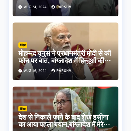
मुलाकात के बाद बोले पीएम मोदी
AUG 24, 2024
PARSHV
विदेश
मोहम्मद यूनुस ने प्रधानमंत्री मोदी से की
फोन पर बात, बांग्लादेश में हिन्दुओं की
सुरक्षा का दिलाया भरोसा
AUG 16, 2024
PARSHV
विदेश
देश से निकाले जाने के बाद शेख हसीना
का आया पहला बयान,बांग्लादेश में मेरे