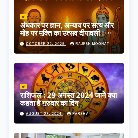
धर्म
अंधकार पर ज्ञान, अन्याय पर सत्य और
मोह पर मुक्ति का उत्सव दीपावली।
भारतीय परंपरा का यह त्योहार
OCTOBER 22, 2025
RAJESH MOONAT
आत्मप्रकाश का प्रतीक है
धर्म
राशिफल : 29 अगस्त 2024 जाने क्या
कहता है गुरुवार का दिन
AUGUST 28, 2024
PARSHV