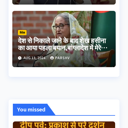
विदेश
देश से निकाले जाने के बाद शेख हसीना
का आया पहला बयान,बांग्लादेश में मेरे
पिता समेत शहीदों का हुआ अपमान
AUG 13, 2024
PARSHV
You missed