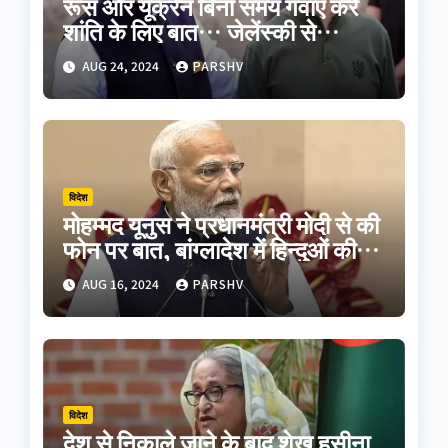
रूस और यूक्रेन बिना समय गंवाए करें
शांति के लिए बात… जेलेंस्की से
मुलाकात के बाद बोले पीएम मोदी
AUG 24, 2024
PARSHV
विदेश
मोहम्मद यूनुस ने प्रधानमंत्री मोदी से की
फोन पर बात, बांग्लादेश में हिन्दुओं की
सुरक्षा का दिलाया भरोसा
AUG 16, 2024
PARSHV
विदेश
देश से निकाले जाने के बाद शेख हसीना