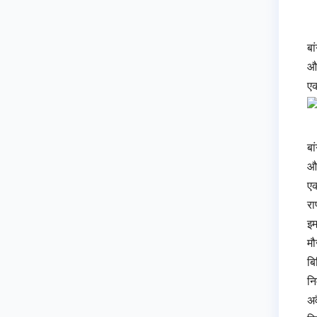
बा
औद
एक
बा
औद
एक
रा
इम
मौ
बि
नि
अव