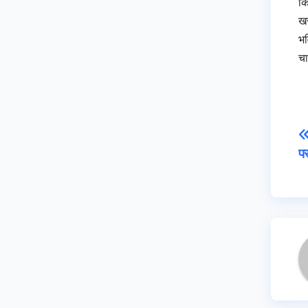
कि
खर
भव
चा
पर