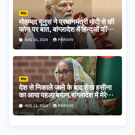
विदेश
मोहम्मद यूनुस ने प्रधानमंत्री मोदी से की
फोन पर बात, बांग्लादेश में हिन्दुओं की
सुरक्षा का दिलाया भरोसा
AUG 16, 2024
PARSHV
विदेश
देश से निकाले जाने के बाद शेख हसीना
का आया पहला बयान,बांग्लादेश में मेरे
पिता समेत शहीदों का हुआ अपमान
AUG 13, 2024
PARSHV