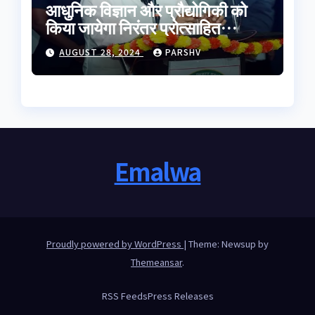
आधुनिक विज्ञान और प्रौद्योगिकी को
किया जायेगा निरंतर प्रोत्साहित
-मुख्यमंत्री डॉ. यादव
AUGUST 28, 2024
PARSHV
Emalwa
Proudly powered by WordPress
|
Theme: Newsup by
Themeansar
.
RSS Feeds
Press Releases