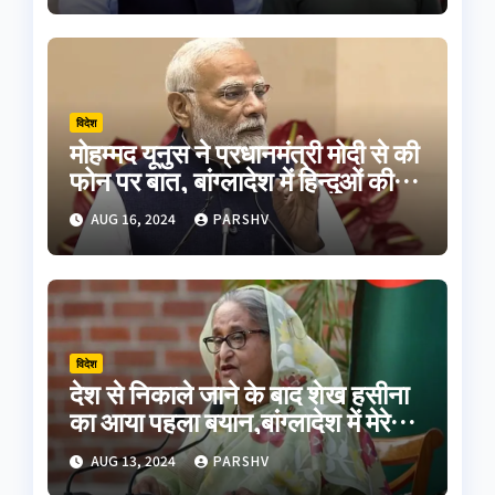
विदेश
मोहम्मद यूनुस ने प्रधानमंत्री मोदी से की
फोन पर बात, बांग्लादेश में हिन्दुओं की
सुरक्षा का दिलाया भरोसा
AUG 16, 2024
PARSHV
विदेश
देश से निकाले जाने के बाद शेख हसीना
का आया पहला बयान,बांग्लादेश में मेरे
पिता समेत शहीदों का हुआ अपमान
AUG 13, 2024
PARSHV