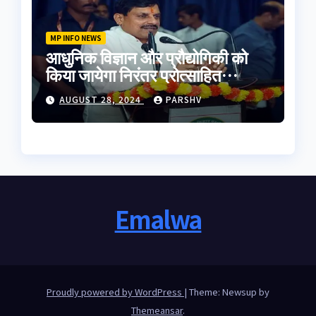
MP INFO NEWS
आधुनिक विज्ञान और प्रौद्योगिकी को
किया जायेगा निरंतर प्रोत्साहित
-मुख्यमंत्री डॉ. यादव
AUGUST 28, 2024
PARSHV
Emalwa
Proudly powered by WordPress
|
Theme: Newsup by
Themeansar
.