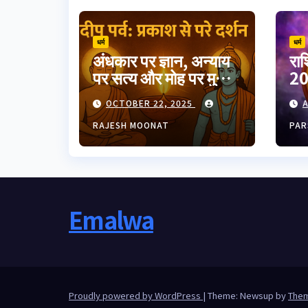
धर्म
धर्म
अंधकार पर ज्ञान, अन्याय
रा
पर सत्य और मोह पर मुक्ति
20
का उत्सव दीपावली।
गुर
OCTOBER 22, 2025
A
भारतीय परंपरा का यह
त्योहार आत्मप्रकाश का
RAJESH MOONAT
PAR
प्रतीक है
Emalwa
Proudly powered by WordPress
|
Theme: Newsup by
The