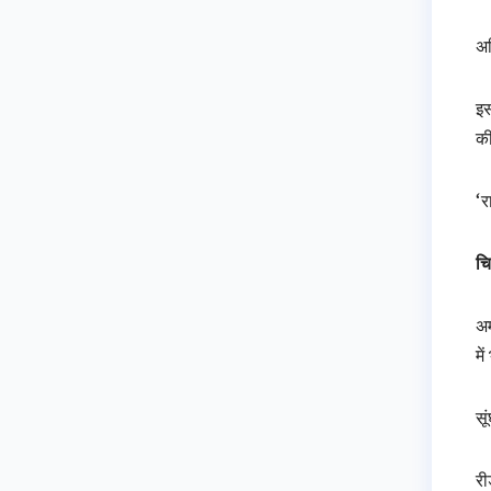
अध
इस
की
‘र
चि
अम
मे
सू
री