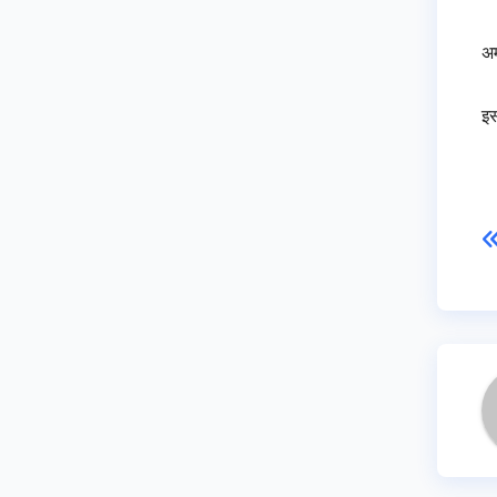
अम
इस