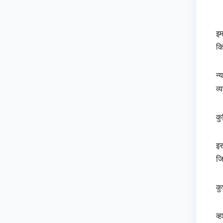
इम
कि
न्
व्
कु
इस
जि
कु
व्