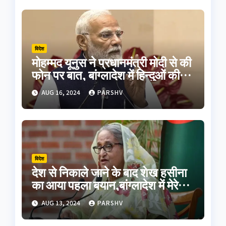
विदेश
मोहम्मद यूनुस ने प्रधानमंत्री मोदी से की
फोन पर बात, बांग्लादेश में हिन्दुओं की
सुरक्षा का दिलाया भरोसा
AUG 16, 2024
PARSHV
विदेश
देश से निकाले जाने के बाद शेख हसीना
का आया पहला बयान,बांग्लादेश में मेरे
पिता समेत शहीदों का हुआ अपमान
AUG 13, 2024
PARSHV