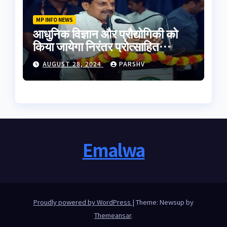
MP INFO NEWS
आधुनिक विज्ञान और प्रौद्योगिकी को
किया जायेगा निरंतर प्रोत्साहित
-मुख्यमंत्री डॉ. यादव
AUGUST 28, 2024
PARSHV
Emalwa
Proudly powered by WordPress
|
Theme: Newsup by
Themeansar
.