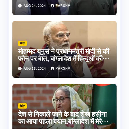
मुलाकात के बाद बोले पीएम मोदी
AUG 24, 2024
PARSHV
विदेश
मोहम्मद यूनुस ने प्रधानमंत्री मोदी से की
फोन पर बात, बांग्लादेश में हिन्दुओं की
सुरक्षा का दिलाया भरोसा
AUG 16, 2024
PARSHV
विदेश
देश से निकाले जाने के बाद शेख हसीना
का आया पहला बयान,बांग्लादेश में मेरे
पिता समेत शहीदों का हुआ अपमान