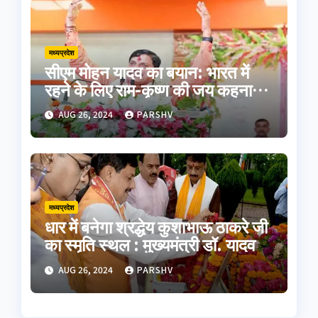
मध्यप्रदेश
सीएम मोहन यादव का बयान: भारत में
रहने के लिए राम-कृष्ण की जय कहना
होगा
AUG 26, 2024
PARSHV
मध्यप्रदेश
धार में बनेगा श्रद्धेय कुशाभाऊ ठाकरे जी
का स्मृति स्थल : मुख्यमंत्री डॉ. यादव
AUG 26, 2024
PARSHV