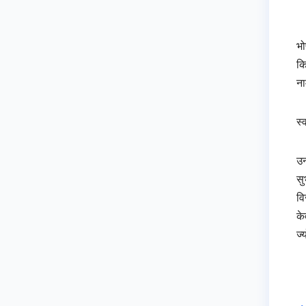
भो
कि
ना
स्
उन
सु
वि
के
ज्