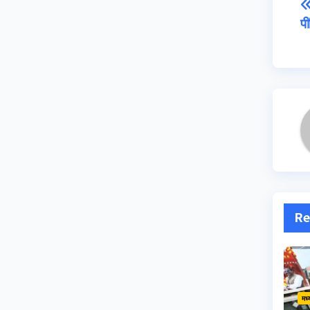
पी
Re
मध्