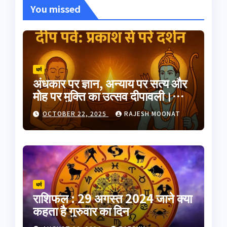
You missed
धर्म
अंधकार पर ज्ञान, अन्याय पर सत्य और
मोह पर मुक्ति का उत्सव दीपावली।
भारतीय परंपरा का यह त्योहार
OCTOBER 22, 2025
RAJESH MOONAT
आत्मप्रकाश का प्रतीक है
धर्म
राशिफल : 29 अगस्त 2024 जाने क्या
कहता है गुरुवार का दिन