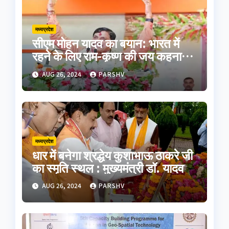
मध्यप्रदेश
सीएम मोहन यादव का बयान: भारत में
रहने के लिए राम-कृष्ण की जय कहना
होगा
AUG 26, 2024
PARSHV
मध्यप्रदेश
धार में बनेगा श्रद्धेय कुशाभाऊ ठाकरे जी
का स्मृति स्थल : मुख्यमंत्री डॉ. यादव
AUG 26, 2024
PARSHV