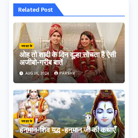
Related Post
जरा हट के
ओह तो शादी के दिन दूल्हा सोचता है ऐसी
अजीबो-गरीब बातें
AUG 16, 2024
PARSHV
जरा हट के
हनुमान-शिव युद्ध -हनुमान जी की कथाएँ