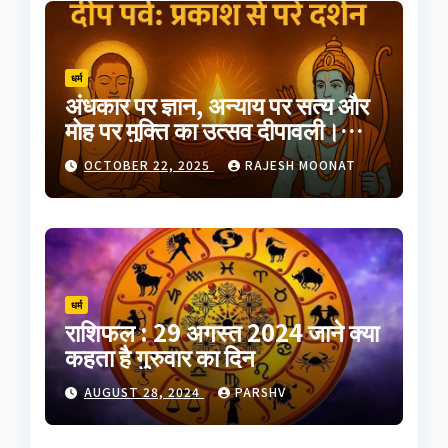
धर्म
अंधकार पर ज्ञान, अन्याय पर सत्य और
मोह पर मुक्ति का उत्सव दीपावली।
भारतीय परंपरा का यह त्योहार
OCTOBER 22, 2025
RAJESH MOONAT
आत्मप्रकाश का प्रतीक है
धर्म
राशिफल : 29 अगस्त 2024 जाने क्या
कहता है गुरुवार का दिन
AUGUST 28, 2024
PARSHV