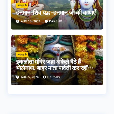
जरा हट के
हनुमान-शिव युद्ध -हनुमान जी की कथाएँ
AUG 13, 2024
PARSHV
जरा हट के
इकलौता मंदिर जहां अकेले बैठे हैं
भोलेनाथ, बाहर माता पार्वती कर रहीं
इंतजार
AUG 5, 2024
PARSHV