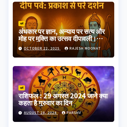
धर्म
अंधकार पर ज्ञान, अन्याय पर सत्य और
मोह पर मुक्ति का उत्सव दीपावली।
भारतीय परंपरा का यह त्योहार
OCTOBER 22, 2025
RAJESH MOONAT
आत्मप्रकाश का प्रतीक है
धर्म
राशिफल : 29 अगस्त 2024 जाने क्या
कहता है गुरुवार का दिन
AUGUST 28, 2024
PARSHV