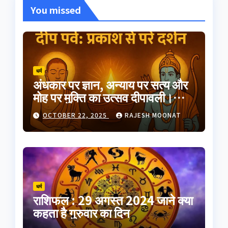
You missed
धर्म
अंधकार पर ज्ञान, अन्याय पर सत्य और
मोह पर मुक्ति का उत्सव दीपावली।
भारतीय परंपरा का यह त्योहार
OCTOBER 22, 2025
RAJESH MOONAT
आत्मप्रकाश का प्रतीक है
धर्म
राशिफल : 29 अगस्त 2024 जाने क्या
कहता है गुरुवार का दिन