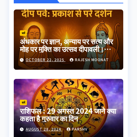
धर्म
अंधकार पर ज्ञान, अन्याय पर सत्य और
मोह पर मुक्ति का उत्सव दीपावली।
भारतीय परंपरा का यह त्योहार
OCTOBER 22, 2025
RAJESH MOONAT
आत्मप्रकाश का प्रतीक है
धर्म
राशिफल : 29 अगस्त 2024 जाने क्या
कहता है गुरुवार का दिन
AUGUST 28, 2024
PARSHV