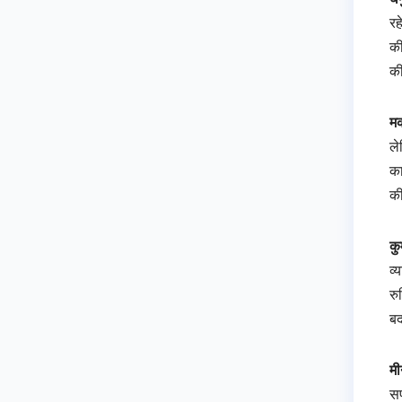
रह
की
की
मक
ले
का
की
कु
व्
रु
बद
मी
सफ