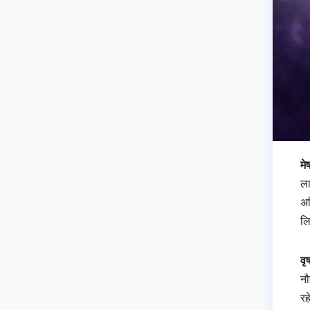
मे
ला
अध
लि
वृ
नौ
रह