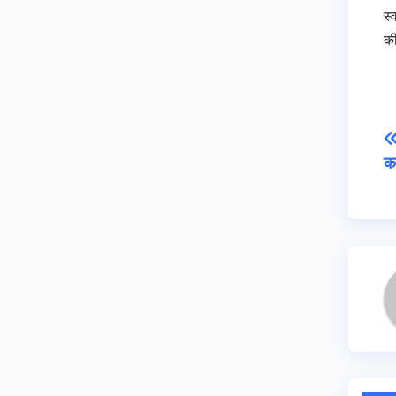
स्
की
क