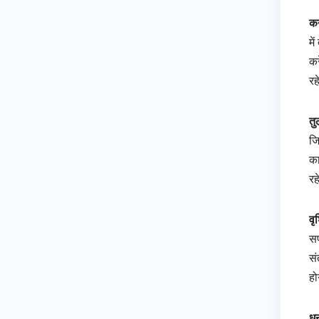
कन
मे
कर
रह
तु
जि
का
रह
वृ
सफ
सं
हो
धन