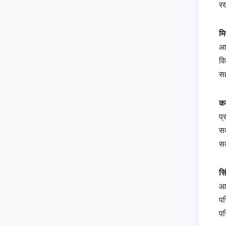
रख
मि
आ 
वि
सह
कर
प्
सक
सक
सि
आत
पर
पर