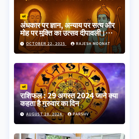
धर्म
अंधकार पर ज्ञान, अन्याय पर सत्य और
मोह पर मुक्ति का उत्सव दीपावली।
भारतीय परंपरा का यह त्योहार
OCTOBER 22, 2025
RAJESH MOONAT
आत्मप्रकाश का प्रतीक है
धर्म
राशिफल : 29 अगस्त 2024 जाने क्या
कहता है गुरुवार का दिन
AUGUST 28, 2024
PARSHV