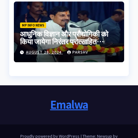
MP INFO NEWS
आधुनिक विज्ञान और प्रौद्योगिकी को
किया जायेगा निरंतर प्रोत्साहित
-मुख्यमंत्री डॉ. यादव
AUGUST 28, 2024
PARSHV
Emalwa
Proudly powered by WordPress
|
Theme: Newsup by