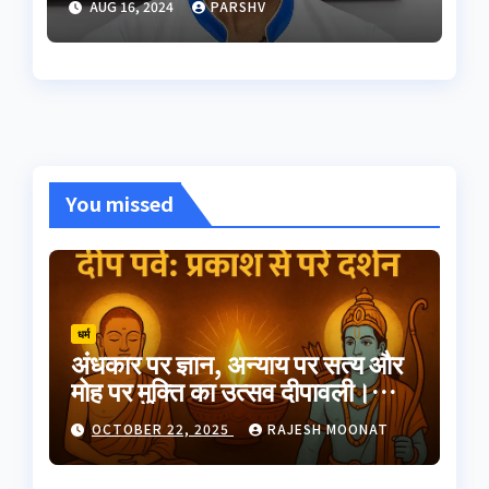
AUG 16, 2024
PARSHV
You missed
धर्म
अंधकार पर ज्ञान, अन्याय पर सत्य और
मोह पर मुक्ति का उत्सव दीपावली।
भारतीय परंपरा का यह त्योहार
OCTOBER 22, 2025
RAJESH MOONAT
आत्मप्रकाश का प्रतीक है