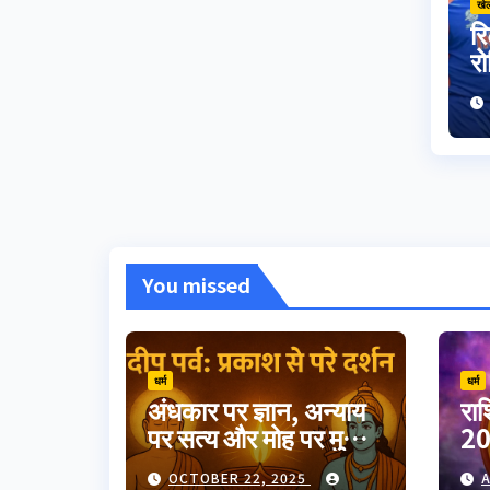
खे
रि
रो
पा
क
You missed
धर्म
धर्म
अंधकार पर ज्ञान, अन्याय
रा
पर सत्य और मोह पर मुक्ति
20
का उत्सव दीपावली।
गुर
OCTOBER 22, 2025
A