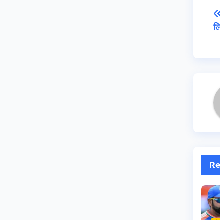
लि
Re