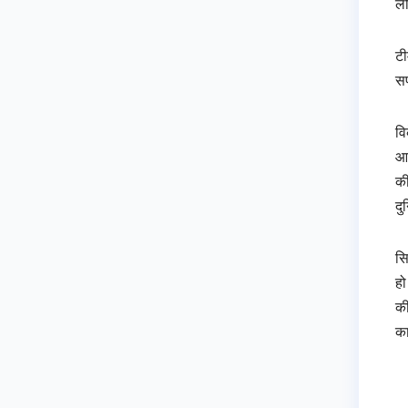
ले
टी
सप
वि
आख
की
दु
सि
हो
की
का