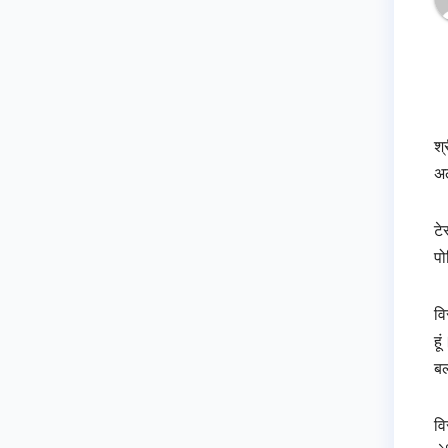
श्
अल
टे
पो
वि
हू
बल
वि