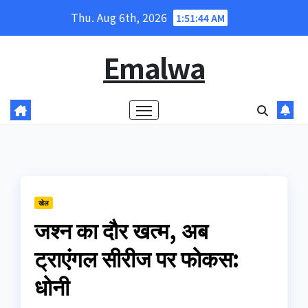
Skip
Thu. Aug 6th, 2026
1:51:44 AM
to
content
Emalwa
खेल
जश्‍न का दौर खत्‍म, अब
ट्राएंगल सीरीज पर फोकस:
धोनी