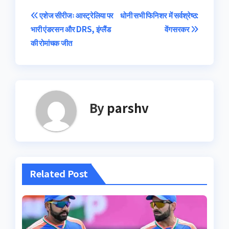
Post
एशेज सीरीजः आस्ट्रेलिया पर
धोनी सभी फिनिशर में सर्वश्रेष्ठ:
भारी एंडरसन और DRS, इंग्लैंड
वेंगसरकर
navigation
की रोमांचक जीत
By
parshv
Related Post