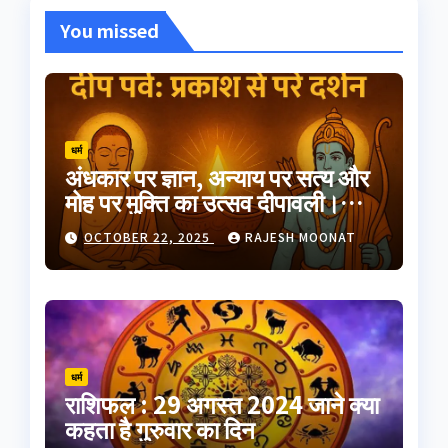
You missed
धर्म
अंधकार पर ज्ञान, अन्याय पर सत्य और
मोह पर मुक्ति का उत्सव दीपावली।
भारतीय परंपरा का यह त्योहार
OCTOBER 22, 2025
RAJESH MOONAT
आत्मप्रकाश का प्रतीक है
धर्म
राशिफल : 29 अगस्त 2024 जाने क्या
कहता है गुरुवार का दिन