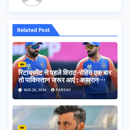
Related Post
खेल
रिटायरमेंट से पहले विराट-रोहित एक बार
तो पाकिस्तान जरूर आएं : कामरान
अकमल
AUG 28, 2024
PARSHV
खेल