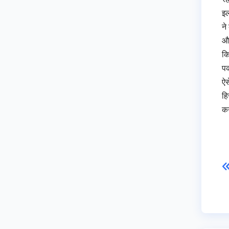
इल
ने
और
कि
पक
ऐस
हि
कन