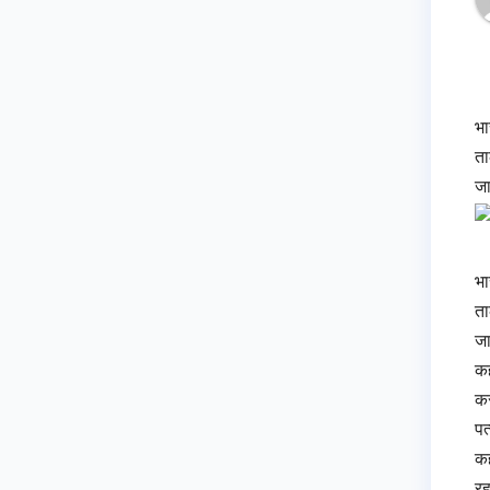
भा
ता
जा
भा
ता
जा
कह
कर
पत
कह
रह