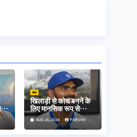
खेल
स
खिलाड़ी से कोच बनने के
न
लिए मानसिक रूप से
पर
तैयारी करनी होगी :
AUG 16, 2024
PARSHV
त
श्रीजेश