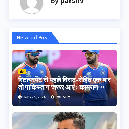
By
parshv
Related Post
खेल
रिटायरमेंट से पहले विराट-रोहित एक बार
तो पाकिस्तान जरूर आएं : कामरान
अकमल
AUG 28, 2024
PARSHV