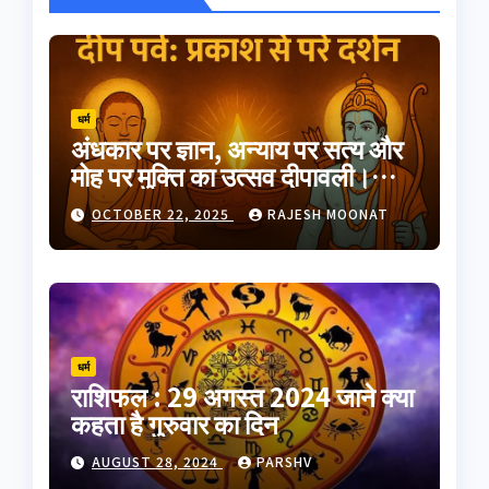
धर्म
अंधकार पर ज्ञान, अन्याय पर सत्य और
मोह पर मुक्ति का उत्सव दीपावली।
भारतीय परंपरा का यह त्योहार
OCTOBER 22, 2025
RAJESH MOONAT
आत्मप्रकाश का प्रतीक है
धर्म
राशिफल : 29 अगस्त 2024 जाने क्या
कहता है गुरुवार का दिन
AUGUST 28, 2024
PARSHV