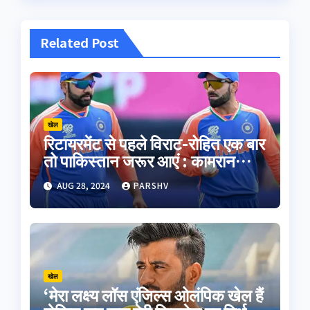
Related Post
खेल
रिटायरमेंट से पहले विराट-रोहित एक बार
तो पाकिस्तान जरूर आएं : कामरान
अकमल
AUG 28, 2024
PARSHV
खेल
‘मेरा लक्ष्य लॉस एंजिल्स ओलंपिक खेल हैं