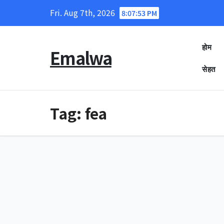
Skip
Fri. Aug 7th, 2026
8:07:53 PM
to
content
होम
Emalwa
सेहत
Tag:
fea