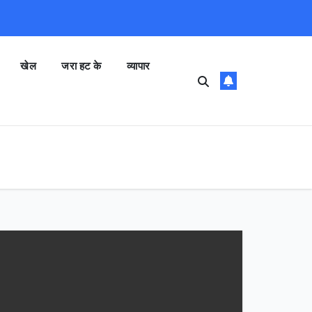
खेल
जरा हट के
व्यापार