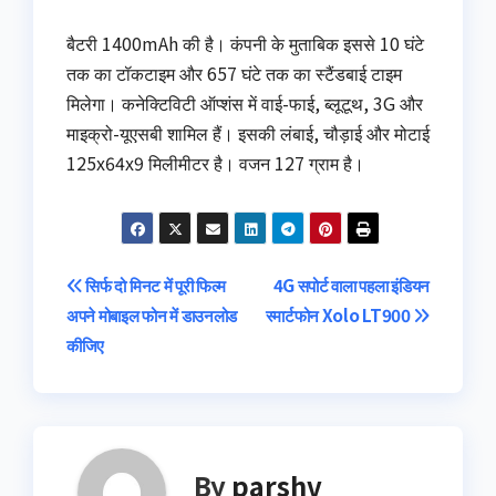
बैटरी 1400mAh की है। कंपनी के मुताबिक इससे 10 घंटे
तक का टॉकटाइम और 657 घंटे तक का स्टैंडबाई टाइम
मिलेगा। कनेक्टिविटी ऑप्शंस में वाई-फाई, ब्लूटूथ, 3G और
माइक्रो-यूएसबी शामिल हैं। इसकी लंबाई, चौड़ाई और मोटाई
125x64x9 मिलीमीटर है। वजन 127 ग्राम है।
Post
सिर्फ दो मिनट में पूरी फिल्म
4G सपोर्ट वाला पहला इंडियन
अपने मोबाइल फोन में डाउनलोड
स्मार्टफोन Xolo LT900
navigation
कीजिए
By
parshv