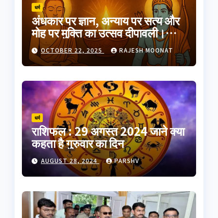
धर्म
अंधकार पर ज्ञान, अन्याय पर सत्य और
मोह पर मुक्ति का उत्सव दीपावली।
भारतीय परंपरा का यह त्योहार
OCTOBER 22, 2025
RAJESH MOONAT
आत्मप्रकाश का प्रतीक है
धर्म
राशिफल : 29 अगस्त 2024 जाने क्या
कहता है गुरुवार का दिन
AUGUST 28, 2024
PARSHV