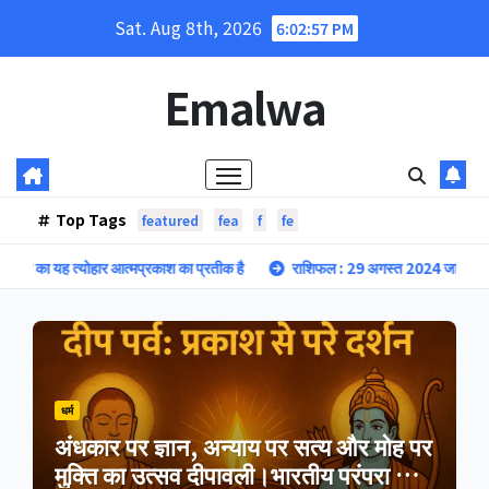
Skip
Sat. Aug 8th, 2026
6:02:58 PM
to
content
Emalwa
Top Tags
featured
fea
f
fe
 त्योहार आत्मप्रकाश का प्रतीक है
राशिफल : 29 अगस्त 2024 जाने क्या कहता है गुरु
धर्म
अंधकार पर ज्ञान, अन्याय पर सत्य और मोह पर
मुक्ति का उत्सव दीपावली।भारतीय परंपरा का